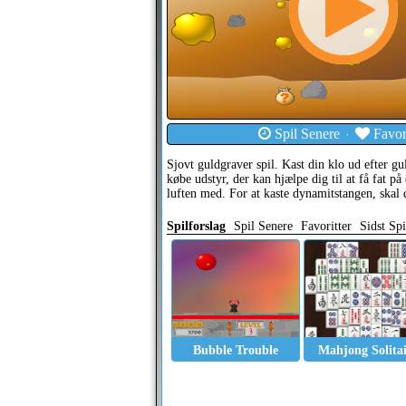
Spil Senere
Favori
·
Sjovt guldgraver spil. Kast din klo ud efter g
købe udstyr, der kan hjælpe dig til at få fat p
luften med. For at kaste dynamitstangen, skal d
Spilforslag
Spil Senere
Favoritter
Sidst Spi
Bubble Trouble
Mahjong Solita