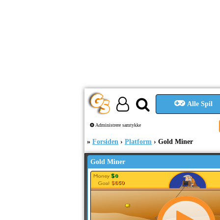
Alle Spil
Administrere samtykke
Forsiden
Platform
Gold Miner
Gold Miner