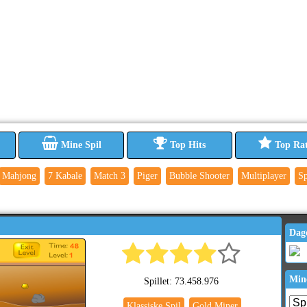
Mine Spil
Top Hits
Top Ra
Mahjong
7 Kabale
Match 3
Piger
Bubble Shooter
Multiplayer
Sp
Dag
Min
Spillet: 73.458.976
Klassiske Spil
Gold Miner