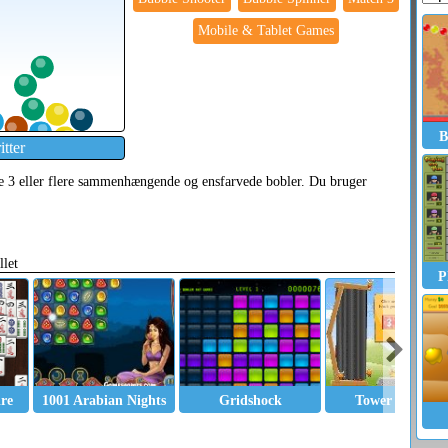
Mobile & Tablet Games
B
tter
che 3 eller flere sammenhængende og ensfarvede bobler. Du bruger
llet
P
ire
1001 Arabian Nights
Gridshock
Tower Blaster