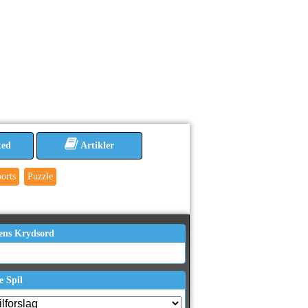
ted
Artikler
orts
Puzzle
ens Krydsord
e Spil