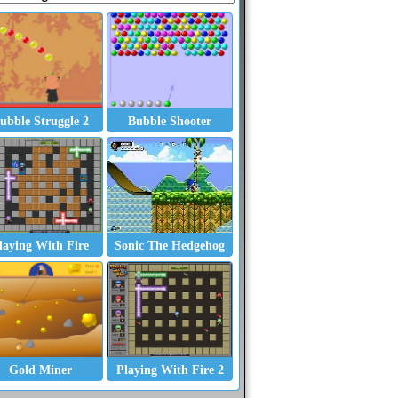
ubble Struggle 2
Bubble Shooter
laying With Fire
Sonic The Hedgehog
Mouse Maniac
Zuma - The Sorcerer
The Waitress
Gold Miner
Playing With Fire 2