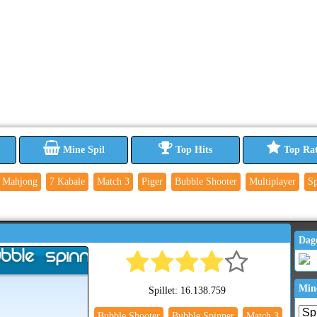
Mine Spil
Top Hits
Top Ra
Mahjong
7 Kabale
Match 3
Piger
Bubble Shooter
Multiplayer
Sp
Dag
Min
Spillet: 16.138.759
Bubble Shooter
Bubble Spinner
Match 3