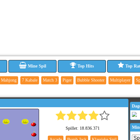
Mine Spil
Top Hits
Top Ra
Mahjong
7 Kabale
Match 3
Piger
Bubble Shooter
Multiplayer
Sp
Dag
Min
Spillet: 18.836.371
Arcade
Bomb Jack
Klassiske Spil