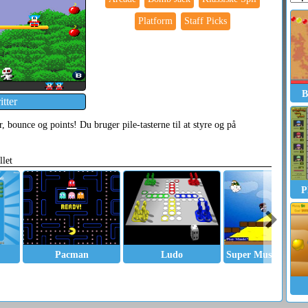
Platform
Staff Picks
B
tter
, bounce og points! Du bruger pile-tasterne til at styre og på
llet
P
Pacman
Ludo
Super Mushroom M