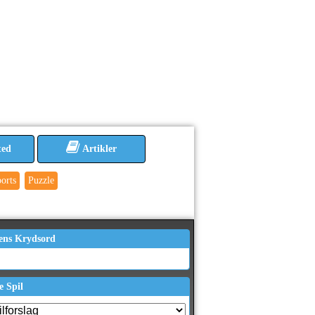
ted
Artikler
orts
Puzzle
ens Krydsord
e Spil