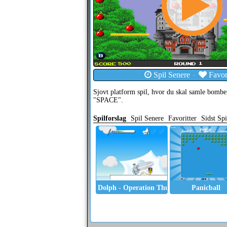
Spil Senere
Favori
·
Sjovt platform spil, hvor du skal samle bomber
"SPACE".
Spilforslag
Spil Senere
Favoritter
Sidst Spi
Dolph - Operation Thule
Panicball