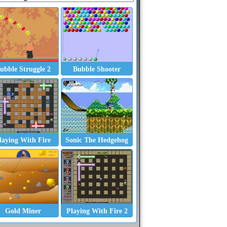
ubble Struggle 2
Bubble Shooter
laying With Fire
Sonic The Hedgehog
y
Saras Cooking Class - Taco Salad
Run 2
Dazzling Nails
Gold Miner
Playing With Fire 2