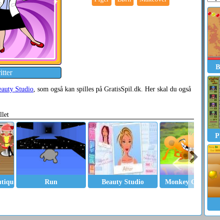
B
tter
eauty Studio
, som også kan spilles på GratisSpil.dk. Her skal du også
llet
P
utique
Run
Beauty Studio
Monkey GO Happ