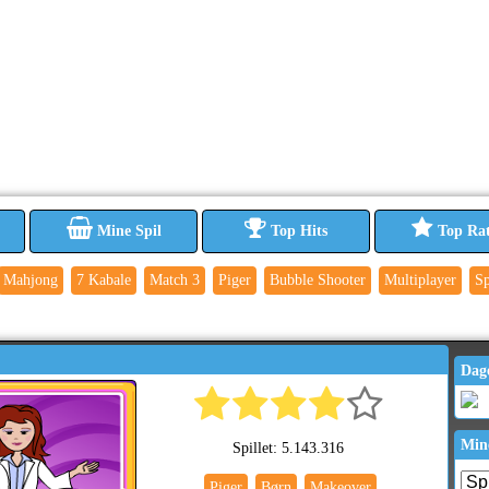
Mine Spil
Top Hits
Top Ra
Mahjong
7 Kabale
Match 3
Piger
Bubble Shooter
Multiplayer
Sp
Dag
Min
Spillet: 5.143.316
Piger
Børn
Makeover