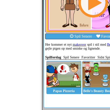
Spil Senere
Favori
·
Her kommer et nyt
makeover
spil i stil med
B
gejle pigen op med sminke og lignende.
Spilforslag
Spil Senere
Favoritter
Sidst Spi
Papas Pizzeria
Belle's Beauty Bo