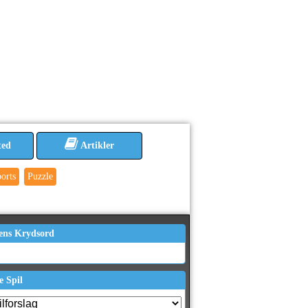
ted
Artikler
orts
Puzzle
ens Krydsord
e Spil