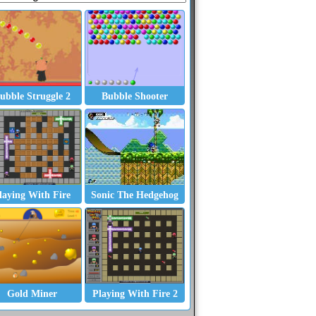
ubble Struggle 2
Bubble Shooter
laying With Fire
Sonic The Hedgehog
Monkey GO Happy
Personal Shopper
Princess Room Make
Gold Miner
Playing With Fire 2