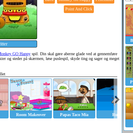
Point And Click
B
tter
onkey GO Happy
spil. Din skal gøre aberne glade ved at gennemføre
kter og steder på skærmen, løse puslespil, skyde ting og sager og meget
llet
P
Room Makeover
Papas Taco Mia
Run 2