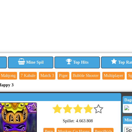
Mine Spil
Top Hits
Top Ra
Mahjong
7 Kabale
Match 3
Piger
Bubble Shooter
Multiplayer
Sp
appy 3
Dag
Min
Spillet: 4.663.808
Børn
Monkey Go Happy
Pencilkids