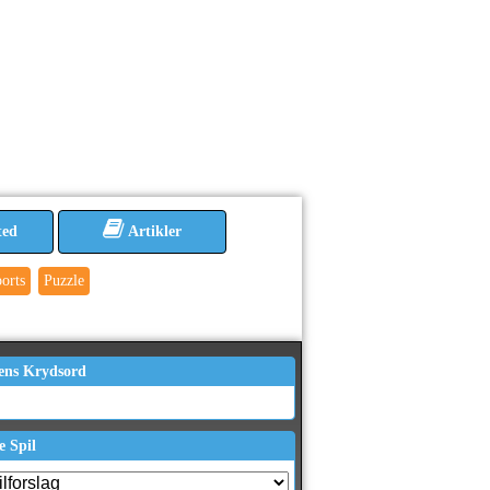
ted
Artikler
orts
Puzzle
ens Krydsord
e Spil