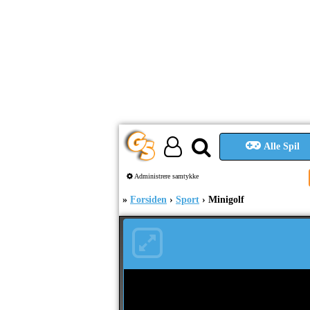
Alle Spil
Administrere samtykke
Forsiden
Sport
Minigolf