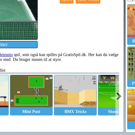
B
tter
letennis
spil, som også kan spilles på GratisSpil.dk. Her kan du vælge
le med. Du bruger musen til at styre.
llet
P
Mini Putt
BMX Tricks
Shoot Em In