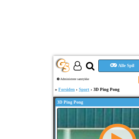
Alle Spil
Administrere samtykke
Forsiden
Sport
3D Ping Pong
3D Ping Pong