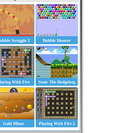
ubble Struggle 2
Bubble Shooter
laying With Fire
Sonic The Hedgehog
Bowling Disco
Super Free Kicks
Crazy Golf
Gold Miner
Playing With Fire 2