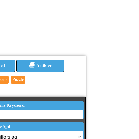
ted
Artikler
orts
Puzzle
ens Krydsord
e Spil