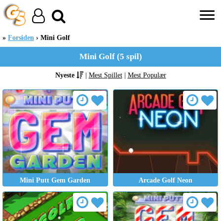
Forsiden
Mini Golf
Mini Golf (5 spil)
Nyeste
|
Mest Spillet
|
Mest Populær
Mini Putt Gem Garden
Arcade Golf Neon