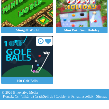
Minigolf World
Mini Putt Gem Holiday
100 Golf Balls
© 2026 E-novative Media
Kontakt Os
|
Vilkår på GratisSpil.dk
|
Cookie- & Privatlivspolitik
|
Sitemap