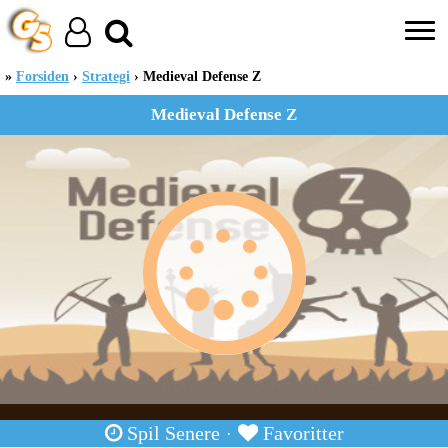
Forsiden
Strategi
Medieval Defense Z
Medieval Defense Z
Spil Senere
Favoritter
·