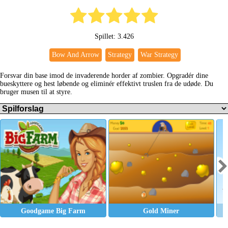
Spillet: 3.426
Bow And Arrow
Strategy
War Strategy
Forsvar din base imod de invaderende horder af zombier. Opgradér dine
bueskyttere og hest løbende og eliminér effektivt truslen fra de udøde. Du
bruger musen til at styre.
Goodgame Big Farm
Gold Miner