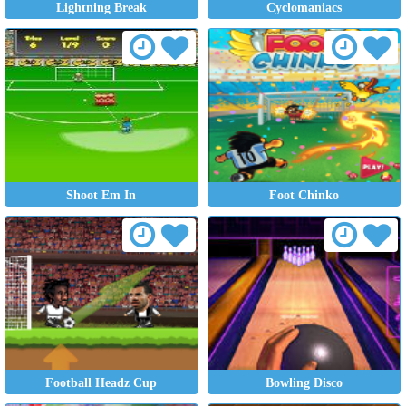
Lightning Break
Cyclomaniacs
Shoot Em In
Foot Chinko
Football Headz Cup
Bowling Disco