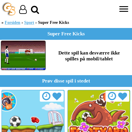
Forsiden
Sport
Super Free Kicks
Super Free Kicks
Dette spil kan desværre ikke
spilles på mobil/tablet
Prøv disse spil i stedet