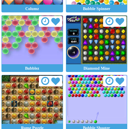
Columz
Bubble Spinner
Bubblez
Diamond Mine
Rome Puzzle
Bubble Shooter