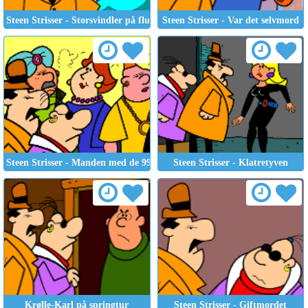
Steen Strisser - Storsvindler på flugt
Steen Strisser - Var det selvmord
Steen Strisser - Manden med de 99 ansigter
Steen Strisser - Klatretyven
Krølle-Karl på springtur
Steen Strisser - Giftmordet