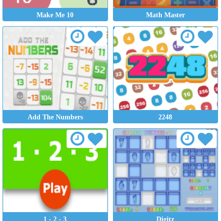
Make Me 10
Math Master
Add The Numbers
2248
1 - 2 - 3
Digitz