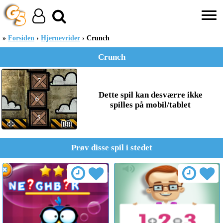
Forsiden
Hjernevrider
Crunch
Crunch
Dette spil kan desværre ikke
spilles på mobil/tablet
Prøv disse spil i stedet