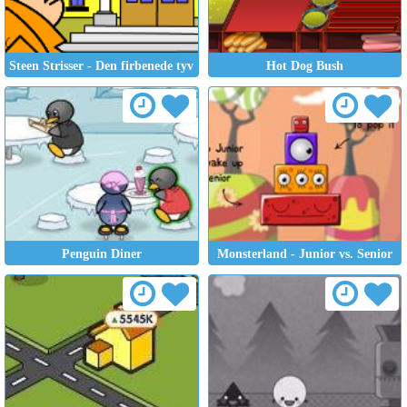
Steen Strisser - Den firbenede tyv
Hot Dog Bush
Penguin Diner
Monsterland - Junior vs. Senior