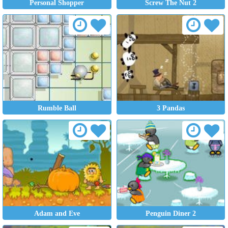
Personal Shopper
Screw The Nut 2
Rumble Ball
3 Pandas
Adam and Eve
Penguin Diner 2