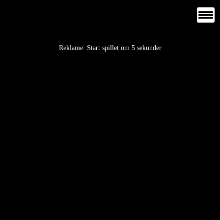
Reklame: Start spillet om 5 sekunder