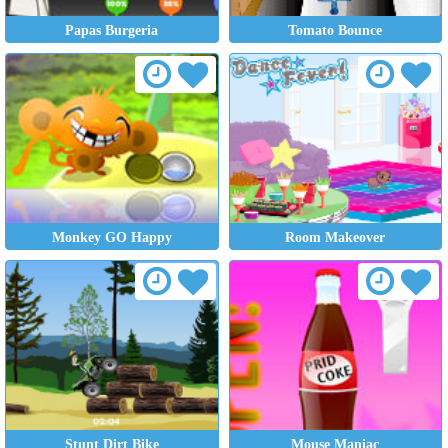
Papas Burgeria
Tomato Bounce
Monkey GO Happy
Room Makeover
Stunt Dirt Bike
Mouse Maniac