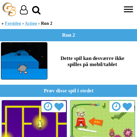
Forsiden
Action
Run 2
Run 2
Dette spil kan desværre ikke
spilles på mobil/tablet
Prøv disse spil i stedet