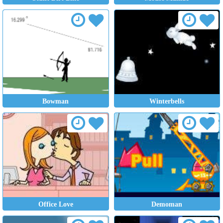
Bowman
Winterbells
Office Love
Demoman