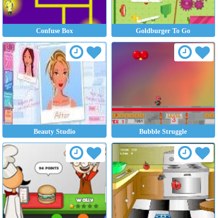
Confuse Box
Goldburger To Go
Beauty Studio
Bubble Struggle