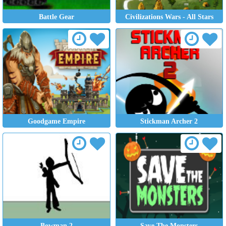
Battle Gear
Civilizations Wars - All Stars
Goodgame Empire
Stickman Archer 2
Bowman 2
Save The Monsters