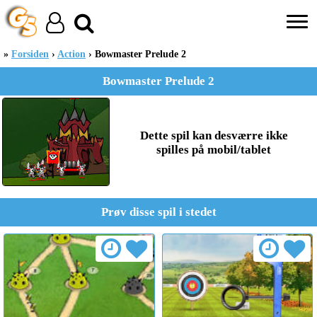
Forsiden
Action
Bowmaster Prelude 2
Bowmaster Prelude 2
Dette spil kan desværre ikke
spilles på mobil/tablet
Prøv disse spil i stedet