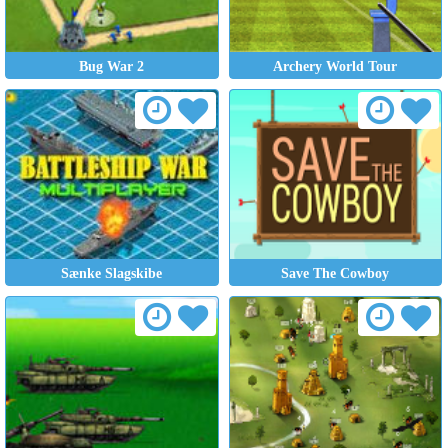
Bug War 2
Archery World Tour
Sænke Slagskibe
Save The Cowboy