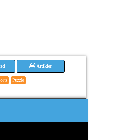
ted
Artikler
orts
Puzzle