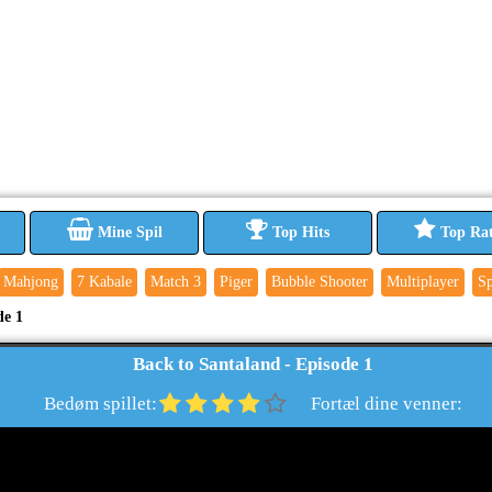
Mine Spil
Top Hits
Top Ra
Mahjong
7 Kabale
Match 3
Piger
Bubble Shooter
Multiplayer
Sp
de 1
Back to Santaland - Episode 1
Bedøm spillet:
Fortæl dine venner: